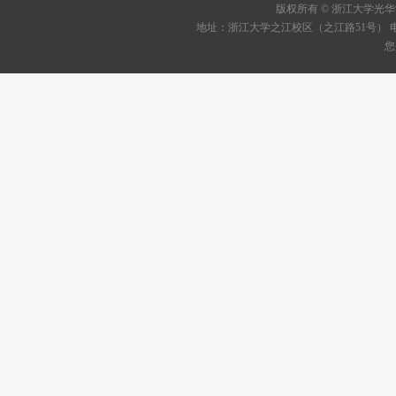
版权所有 © 浙江大学
地址：浙江大学之江校区（之江路51号） 电话：05
您