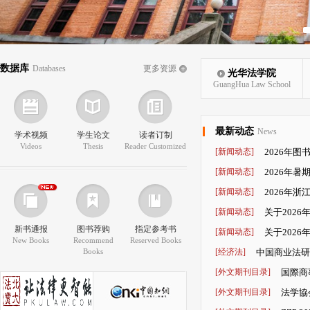
数据库
Databases
更多资源
光华法学院
GuangHua Law School
最新动态
News
学术视频
学生论文
读者订制
Videos
Thesis
Reader Customized
[新闻动态]
2026年
[新闻动态]
2026年
[新闻动态]
2026年
[新闻动态]
关于202
新书通报
图书荐购
指定参考书
[新闻动态]
关于202
New Books
Recommend
Reserved Books
Books
申请的通知
[经济法]
中国商业法研
大市场建设的法治保障
[外文期刊目录]
国際商事法
[外文期刊目录]
法学協会