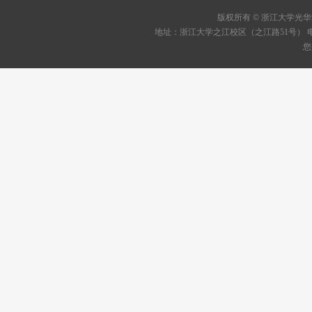
版权所有 © 浙江大学
地址：浙江大学之江校区（之江路51号） 电话：05
您