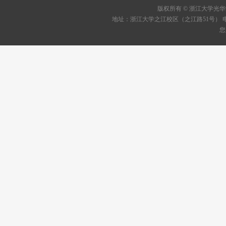
版权所有 © 浙江大学
地址：浙江大学之江校区（之江路51号） 电话：05
您