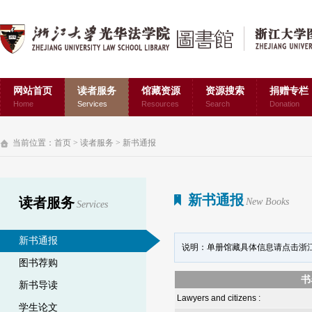
网站首页
读者服务
馆藏资源
资源搜索
捐赠专栏
Home
Services
Resources
Search
Donation
当前位置：
首页
>
读者服务
>
新书通报
新书通报
读者服务
New Books
Services
新书通报
说明：单册馆藏具体信息请点击浙
图书荐购
书
新书导读
Lawyers and citizens :
学生论文